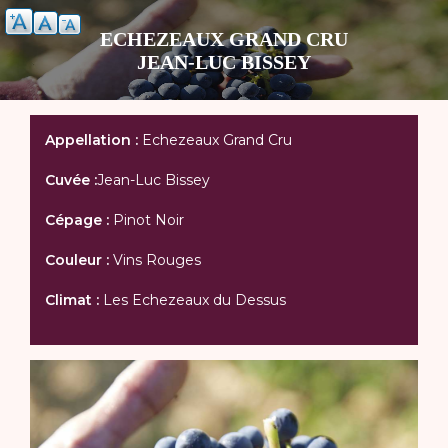
Aller
au
ECHEZEAUX GRAND CRU
contenu
JEAN-LUC BISSEY
principal
Appellation
Appellation :
Echezeaux Grand Cru
Cuvée :
Jean-Luc Bissey
Cépage
Cépage :
Pinot Noir
Couleur :
Vins Rouges
Climat :
Les Echezeaux du Dessus