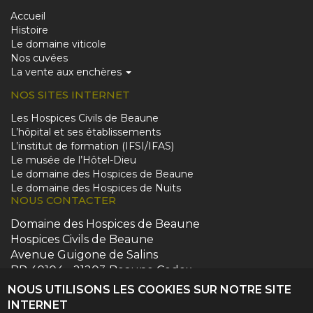
Main
Accueil
Histoire
navigation
Le domaine viticole
Nos cuvées
La vente aux enchères
NOS SITES INTERNET
Pied
Les Hospices Civils de Beaune
L’hôpital et ses établissements
de
L’institut de formation (IFSI/IFAS)
Le musée de l’Hôtel-Dieu
page
Le domaine des Hospices de Beaune
(lien
Le domaine des Hospices de Nuits
NOUS CONTACTER
des
Adresse
Domaine des Hospices de Beaune
sites)
postale
Hospices Civils de Beaune
Avenue Guigone de Salins
BP 40104 - 21203 Beaune Cedex
ventehospicesdebeaune@ch-beaune.fr
NOUS UTILISONS LES COOKIES SUR NOTRE SITE
communication@ch-beaune.fr
INTERNET